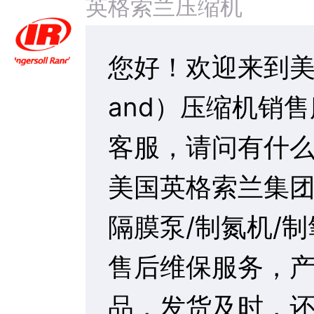
1、英格索兰空
司负责免费开机
联系我们
2、公司将在设
热门资讯
进行技术服务，
英格索兰第二代r系列rs45-75...
安装调试运行中
英格索兰VPeX系列节能空压机助力...
3、每两个月定
真假英格索兰一体式空压机的鉴别方法...
以及存在的使用
英格索兰“绿色的压缩空气”为工业生...
意。
英格索兰空压机发布第二代新节能微油...
英格索兰 ARO FDA气动隔膜泵...
4、机器出现故
英格索兰入选2015道琼斯可持续发...
3---24小时内
英格索兰再度荣膺中国财经峰会“杰出...
5、公司保证为
在华盛顿全球能效论坛上英格索兰发布...
备件仓库，以短
英格索兰空压机对使用环境的要求...
6、设备后期保