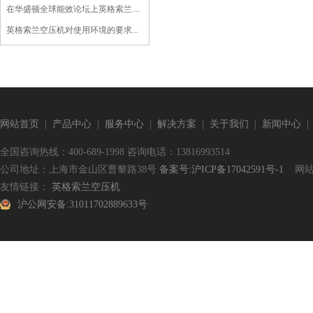
在华盛顿全球能效论坛上英格索兰发布...
英格索兰空压机对使用环境的要求...
网站首页
|
产品中心
|
服务中心
|
解决方案
|
关于我们
|
新闻中心
全国咨询热线：400-689-1998 咨询电话：13816993514
公司地址：上海市金山区曹黎路38号
备案号:沪ICP备17042591号-1
网站
友情链接：
英格索兰空压机
沪公网安备:31011702889633号