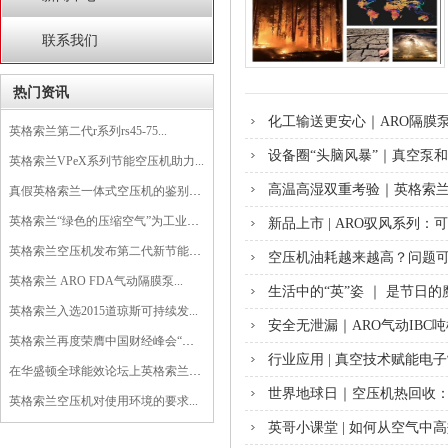
联系我们
热门资讯
化工输送更安心｜ARO隔膜
英格索兰第二代r系列rs45-75...
设备圈“头脑风暴”｜真空泵
英格索兰VPeX系列节能空压机助力...
高温高湿双重考验｜英格索
真假英格索兰一体式空压机的鉴别方法...
英格索兰“绿色的压缩空气”为工业生...
新品上市 | ARO驭风系列
英格索兰空压机发布第二代新节能微油...
空压机油耗越来越高？问题可
英格索兰 ARO FDA气动隔膜泵...
生活中的“英”姿 ｜ 是节日
英格索兰入选2015道琼斯可持续发...
安全无泄漏｜ARO气动IB
英格索兰再度荣膺中国财经峰会“杰出...
行业应用 | 真空技术赋能
在华盛顿全球能效论坛上英格索兰发布...
世界地球日｜空压机热回收：
英格索兰空压机对使用环境的要求...
英哥小课堂 | 如何从空气中