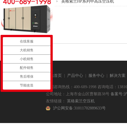
英格索兰HP系列中高压空压机
在线客服
大机销售
小机销售
配件销售
网站首页
|
产品中心
|
服务中心
|
解决方案
售后维保
节能改造
全国咨询热线：400-689-1998 咨询电话：138169
公司地址：上海市金山区曹黎路38号
备案号:沪I
友情链接：
英格索兰空压机
沪公网安备:31011702889633号