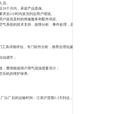
作人员。
后18个月内，承诺产品质保。
要求后2小时内派员到达用户现场。
为用户提供及时的维修服务和配件供应。
缩空气系统的技术支持、故障分析、事件处理，及技术资源共享。接到客
过专门工具详细评估，专门软件分析，推荐合理化建议和改进方
、自动调节；
管道，费用根据用户用气现场需要另计；
牌空压机的维护保养。
厂出厂后的运输时间：江浙沪货期1-2天到达，其它省市大约3-5天（