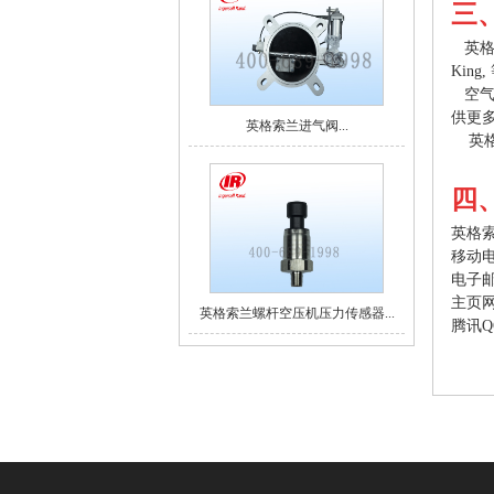
三
英格索
King
空气
供更
英格索兰进气阀...
英格
四
英格
移动
电子
主页
英格索兰螺杆空压机压力传感器...
腾讯
Q