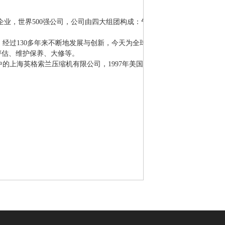
公司由四大组团构成：气候控制、工业系统、基础设施及安全保障，包括众多全球的品牌，Tra
来，经过130多年来不断地发展与创新，今天为全球用户提供详细的空气
评估、维护保养、大修等。
的上海英格索兰压缩机有限公司，1997年美国英格索兰控股80%，20