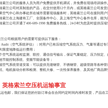
英格索兰公司的服务人员为用户免费提供开机调试，并免费在现场培训操
英格索兰公司对其制造的产品，在交付使用12个月内，或英格索兰公司发货
如果空气中心和办事处所在城市需要现场服务时，英格索兰公司在接到用户
英格索兰在上海建有工厂、全国备件中心、及上海空气中心备件仓库，能
英格索兰公司开通了
400-689-1998
免费服务热线，24小时为您及时提供压
。
索兰公司根据用户的需要可提供以下服务：
ir Audit（空气系统评估）：对用户已有压缩空气系统压力、气量等通
较大限度地降低运行费用；
整个空气系统远程监测、联控、通信信号输出，保证气量稳定、压力恒定
其他节能控制系统、变频节能设备等；
压缩空气系统管道安装：可以提供无缝钢管、不锈钢管、超级管路等各种
主机、电机振动分析和检测、整机大修、一次性保养服务、及其他厂商品
、英格索兰空压机运输事宜
汽运包邮，我们保证您的付款订单会在合同约定时间内准时发货，产品在工
。