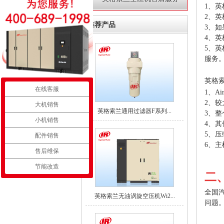
1、
2、
推荐产品
3、
4、
5、
服务
英格
在线客服
1、A
2、
大机销售
英格索兰通用过滤器F系列...
3、
小机销售
4、
5、
配件销售
6、
售后维保
节能改造
二
全国
英格索兰无油涡旋空压机Wi2...
问题