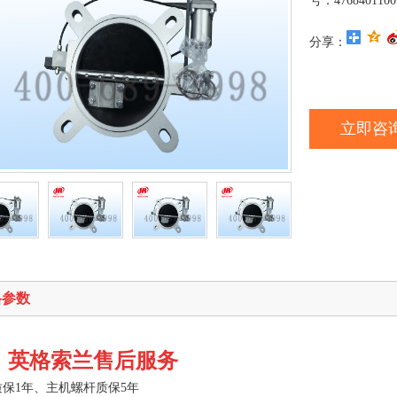
号：47684011
分享：
立即咨
格参数
、英格索兰售后服务
质保1年、主机螺杆质保5年