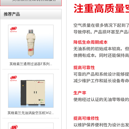
推荐产品
英格索兰通用过滤器F系列...
英格索兰无油涡旋空压机Wi2...